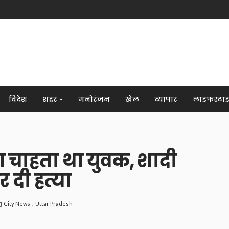
विदेश
शहर
मनोरंजन
खेल
व्यापार
लाइफस्टा
ना चाहता था युवक, शादी
 दी हत्या
City News
Uttar Pradesh