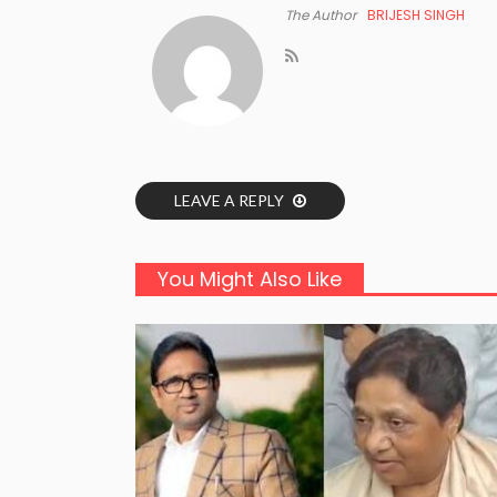
The Author
BRIJESH SINGH
LEAVE A REPLY
You Might Also Like