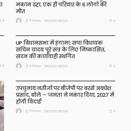
़ा
मकान ढहा, एक ही परिवार के 6 लोगों की
मौत
9 Views
9
9
BRIJESH SINGH
UP विधानसभा में हंगामा: सपा विधायक
सचिन यादव पूरे सत्र के लिए निष्कासित,
सदन की कार्यवाही स्थगित
6 Views
4
6
BRIJESH SINGH
उपचुनाव नतीजों पर बीजेपी पर बरसे अवधेश
प्रसाद, बोले – ‘जनता ने नकार दिया, 2027 में
होगी विदाई’
9 Views
9
BRIJESH SINGH