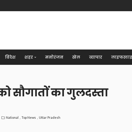
विदेश
शहर
मनोरंजन
खेल
व्यापार
लाइफस्टा
ी को सौगातों का गुलदस्‍ता
National
Top News
Uttar Pradesh