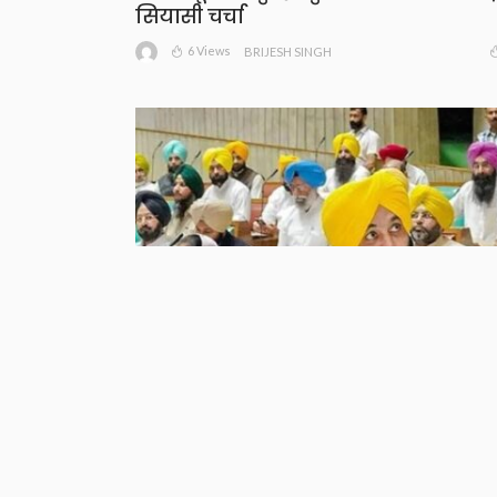
सियासी चर्चा
6 Views
BRIJESH SINGH
पंजाब विधानसभा में हंगामा: जमीन, सड़कों
और अवैध खनन को लेकर सरकार पर विपक्
के तीखे सवाल
9 Views
BRIJESH SINGH