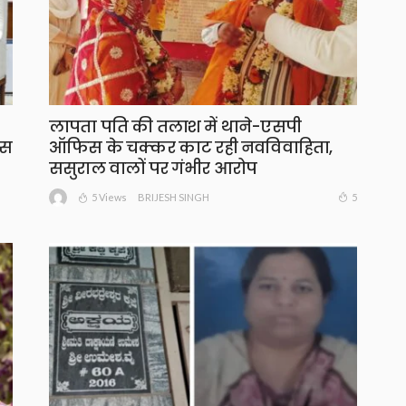
लापता पति की तलाश में थाने-एसपी
ंस
ऑफिस के चक्कर काट रही नवविवाहिता,
ससुराल वालों पर गंभीर आरोप
5 Views
5
BRIJESH SINGH