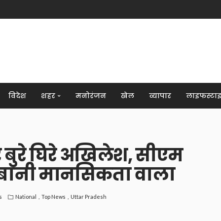
विदेश
शहर
मनोरंजन
खेल
व्यापार
लाइफस्टा
 बुरे घिरे अखिलेश, सीएम
िबानी मानसिकता वाला
s
National
Top News
Uttar Pradesh