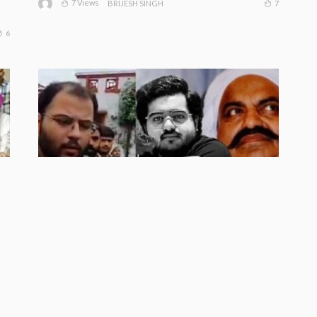
7 Views
7
BRIJESH SINGH
6
अतीक के बेटे अबान को आज किया जाएगा
ष
सुपुर्द-ए-खाक, अली-उमर को मिली पैरोल,
शाइस्ता परवीन पर टिकी नजर
8 Views
9
8
BRIJESH SINGH