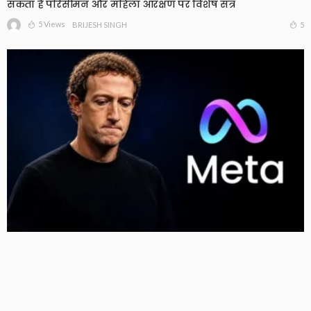
सकता है परिसीमन और महिला आरक्षण पर विशेष सत्र
5 Views
5
BRIJESH SINGH
Meta को न्यू मेक्सिको कोर्ट का बड़ा झटका, युवाओं को नुकसान
पहुंचाने के मामले में करीब 5,000 करोड़ रुपये का जुर्माना
11 Views
11
BRIJESH SINGH