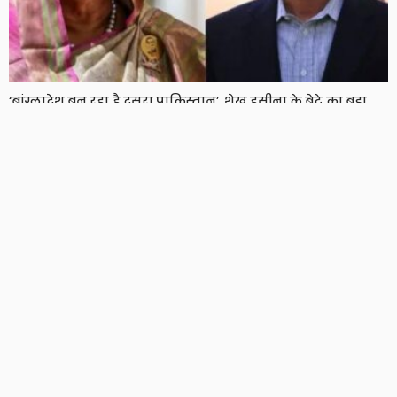
‘बांग्लादेश बन रहा है दूसरा पाकिस्तान’, शेख हसीना के बेटे का बड़ा
दावा, दो साल बाद हसीना ने भी तोड़ी चुप्पी
7 Views
7
BRIJESH SINGH