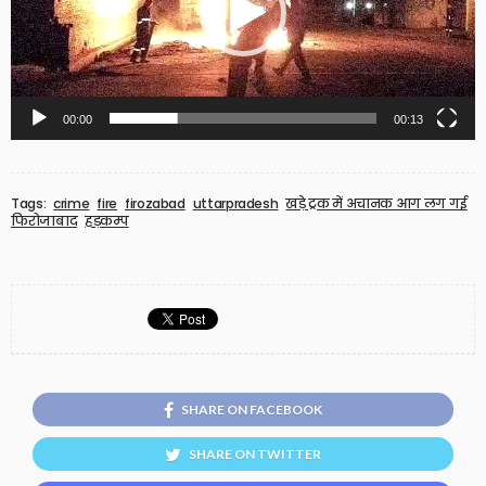
00:00
00:13
Tags:
crime
fire
firozabad
uttarpradesh
खड़े ट्रक में अचानक आग लग गई
फिरोजाबाद
हड़कम्प
SHARE ON FACEBOOK
SHARE ON TWITTER