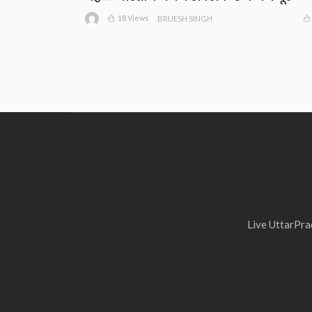
18 Views
BRIJESH SINGH
Live UttarPrad