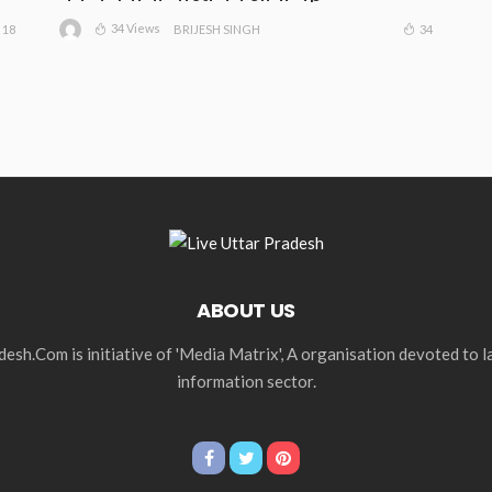
34 Views
18
34
BRIJESH SINGH
ABOUT US
esh.Com is initiative of 'Media Matrix', A organisation devoted to 
information sector.