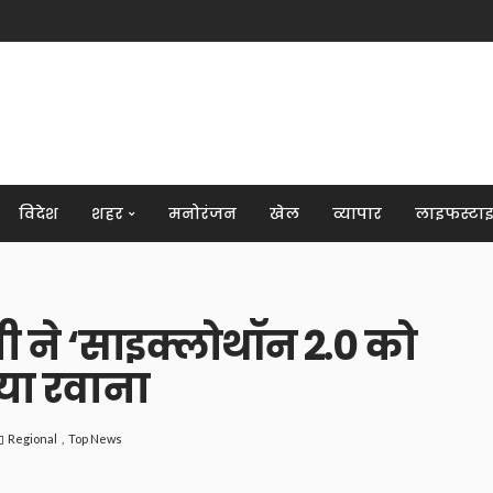
विदेश
शहर
मनोरंजन
खेल
व्यापार
लाइफस्टा
ी ने ‘साइक्लोथॉन 2.0 को
या रवाना
Regional
Top News