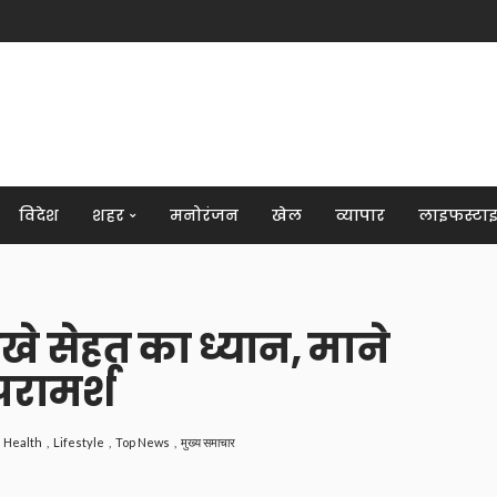
विदेश
शहर
मनोरंजन
खेल
व्यापार
लाइफस्टा
खे सेहत का ध्यान, माने
 परामर्श
Health
Lifestyle
Top News
मुख्य समाचार