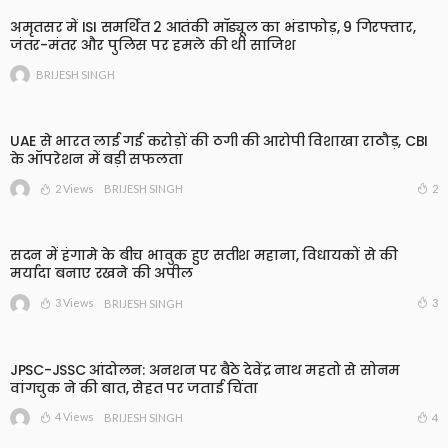
अमृतसर में ISI समर्थित 2 आतंकी मॉड्यूल का भंडाफोड़, 9 गिरफ्तार,
जंतर-मंतर और पुलिस पर हमले की थी साजिश
BRIJESH SINGH
UAE से भारत लाई गई करोड़ों की ठगी की आरोपी विशाखा राठौड़, CBI
के ऑपरेशन में बड़ी सफलता
2 Views
2
BRIJESH SINGH
सदन में हंगामे के बीच भावुक हुए सतीश महाना, विधायकों से की
मर्यादा बनाए रखने की अपील
3 Views
3
BRIJESH SINGH
JPSC-JSSC आंदोलन: अनशन पर बैठे देवेंद्र नाथ महतो से सोनम
वांगचुक ने की बात, सेहत पर जताई चिंता
4 Views
4
BRIJESH SINGH