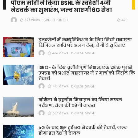
पीएम मोदी ने किया BSNL के स्वदेशी 4जी
नेटवर्क का शुभारंभ, जल्द आएगी 6G सेवा
428 Views
428
BRIJESH SINGH
इमरजेंसी में कम्युनिकेशन के लिए जियो बनाएगा
डिजिटल हाईवे पर अलग लेन, होंगी ये सुविधाएं
466 Views
BRIJESH SINGH
ISRO- के लिए चुनौतीपूर्ण मिशन, एक दशक पुराने
उपग्रह को प्रशांत महासागर में 7 मार्च को गिराने कि
तैयारी
731 Views
BRIJESH SINGH
नौसेना ने ब्रह्मोस मिसाइल का किया सफल
परीक्षण, सेना की बढ़ेगी ताकत
667 Views
BRIJESH SINGH
5G के बाद शुरू हुई 6G नेटवर्क की तैयारी, जल्द
होगा इस देश में ट्रायल