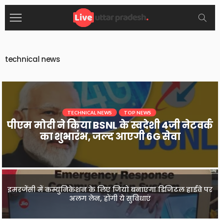
technical news
SCIENCE & TECH.
TECHNICAL NEWS
TECHNICAL NEWS
TOP NEWS
पीएम मोदी ने किया BSNL के स्वदेशी 4जी नेटवर्क
5G के बाद शुरू हुई 6G नेटवर्क की तैयारी, जल्द
का शुभारंभ, जल्द आएगी 6G सेवा
होगा इस देश में ट्रायल
इमरजेंसी में कम्युनिकेशन के लिए जियो बनाएगा डिजिटल हाईवे पर
चार्जिंग के दौरान हीरो फोटॉन इलेक्ट्रिक स्कूटर में लगी आग, ये
अलग लेन, होंगी ये सुविधाएं
बताया गया कारण