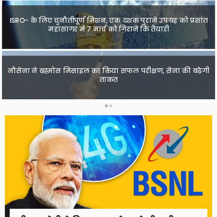
ISRO- के लिए चुनौतीपूर्ण मिशन, एक दशक पुराने उपग्रह को प्रशांत
इनफिनिक्स इंडिया ने लॉन्च किया बजट स्मार्टफोन Infinix Hot 11
महासागर में 7 मार्च को गिराने कि तैयारी
2022, जानिए फीचर्स
नौसेना ने ब्रह्मोस मिसाइल का किया सफल परीक्षण, सेना की बढ़ेगी
Oppo F21 Pro 5G स्मार्टफोन की पहली सेल आज, जानिए कीमत
और फीचर्स
ताकत