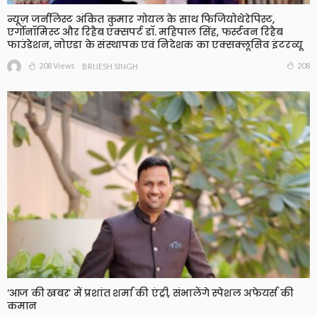
न्यूज़ जर्नलिस्ट अंकित कुमार गोयल के साथ फिजियोथेरेपिस्ट,
एर्गोनॉमिस्ट और रिहैब एक्सपर्ट डॉ. महिपाल सिंह, फर्स्टवन रिहैब
फाउंडेशन, नोएडा के संस्थापक एवं निदेशक का एक्सक्लूसिव इंटरव्यू
208 Views
208
BRIJESH SINGH
‘आज की खबर’ में प्रशांत शर्मा की एंट्री, संभालेंगे स्पेशल अफेयर्स की
कमान