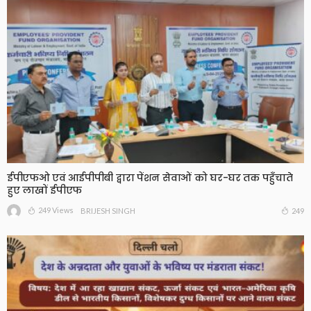
ईपीएफओ एवं आईपीपीबी द्वारा पेंशन सेवाओं को घर-घर तक पहुँचाते
हुए लाखों ईपीएफ
249 Views
249
BRIJESH SINGH