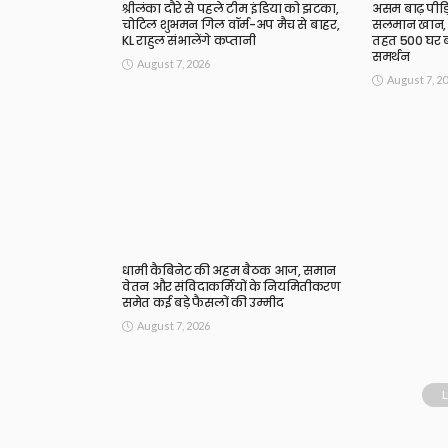
श्रीलंका दौरे से पहले टीम इंडिया को झटका,
असम बाढ़ पीड़
चोटिल शुभमन गिल वॉर्म-अप मैच से बाहर,
सलमान खान, 
KL राहुल संभालेंगे कप्तानी
तहत 500 घर ब
समर्थन
August 7, 2026
August 7, 2
धामी कैबिनेट की अहम बैठक आज, समान
वेतन और संविदाकर्मियों के नियमितीकरण
समेत कई बड़े फैसलों की उम्मीद
August 7, 2026