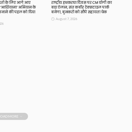
ितों के लिए आगे आए
राष्ट्रीय हथकरघा दिवस पर CM योगी का
‘आशियाना’ अभियान के
बड़ा ऐलान, संत कबीर टेक्सटाइल पार्क
नाने की पहल को दिया
बनेगा, बुनकरों को सौंपे सहायता चेक
August 7, 2026
026
LOAD MORE