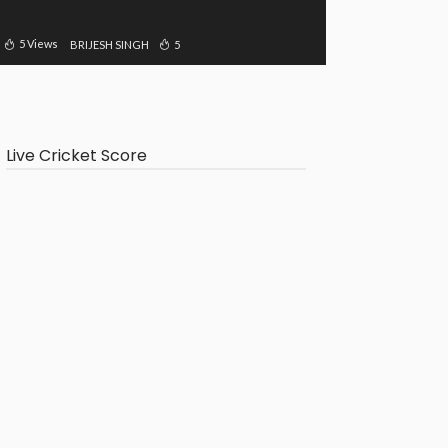
5 Views
5
BRIJESH SINGH
Live Cricket Score