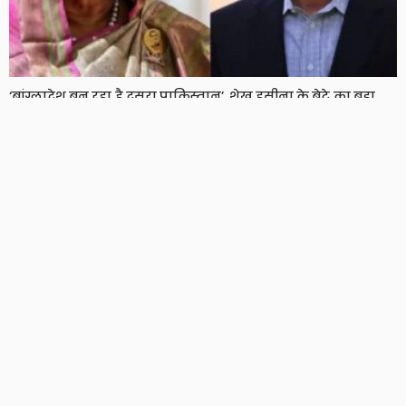
‘बांग्लादेश बन रहा है दूसरा पाकिस्तान’, शेख हसीना के बेटे का बड़ा
दावा, दो साल बाद हसीना ने भी तोड़ी चुप्पी
8 Views
8
BRIJESH SINGH