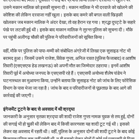
उसने मकान मालिक को इसकी सुचना दी। मकान मालिक ने भी दरवाजे को खोलने की
कोशिश की लेकिन दरवाजा नहीं खुला। इसके बाद कमरे की बगल वाली खिड़की
खोलकर जब मकान मालिक ने अंदर देखा, तो वह हैरान रह गया। श्रद्धा दुपट्टे के सहारे
पंखे पर लटकी हुई थी। इसके बाद माकान मालिक ने तुरन्त पुलिस को सुचना दी। मौके
पर पहुंची अलीगढ़ चौकी की पुलिस ने परिवारीजनों को सूचित किया।
वहीं, मौके पर पुलिस को पापा-मम्मी को संबोधित अंग्रेजी में लिखा एक सुसाइड नोट भी
बरामद हुआ। जिसमें उसने राजेश, विवेक गुप्ता, अनिल रावत (पुलिस फैजाबाद) व आशीष
तिवारी (एसएसएफ हेड लखनऊ) को अपनी मौत का जिम्मेदार ठहराया। इनमें आशीष
तिवारी पूर्व में अयोध्या जनपद के एसएसपी रहे हैं। एसएसपी अयोध्या शैलेष पांडेय ने
घटनास्थल का मुआयना किया, उन्होंने बताया कि सुसाइड नोट को जांच के लिए फोरेंसिक
विभाग के पास भेजा जा रहा है। जांच के बाद व परिवारीजनों से पूछताछ के बाद आगे की
कार्रवाई की जाएगी।
इंगेजमेंट टूटने के बाद से अवसाद में थी श्रद्घा
जानकारी के अनुसार मृतका श्रद्घा की शादी राजेश गुप्ता नामक युवक से तय हुई, दोनों
की सगाई भी हो चुुुकी थी लेकिन बाद में किसी कारणवश यह शादी टूट गई थी। इसको
लेकर वह अवसाद में रहती थी। वहीं, पुलिस के अनुसार दोनों की शादी टूटने के बाद कोई
शिकायत पुलिस तक नहीं पहुंची थी, न ही इसको लेकर दोनों में कोई पूर्व एसएसपी से मिला