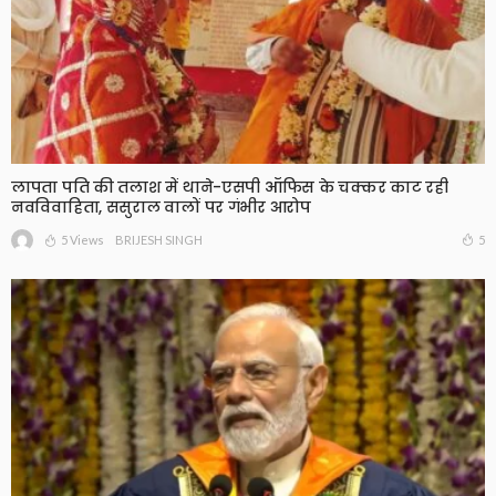
लापता पति की तलाश में थाने-एसपी ऑफिस के चक्कर काट रही
नवविवाहिता, ससुराल वालों पर गंभीर आरोप
5 Views
5
BRIJESH SINGH