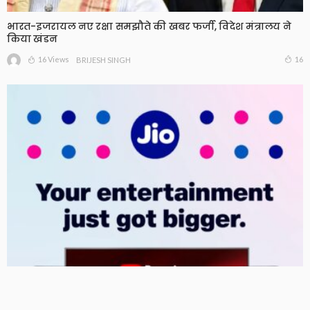
भारत-इजरायल नए रक्षा समझौते की खबर फर्जी, विदेश मंत्रालय ने
किया खंडन
16 Views
16
BRIJESH SINGH
550 रुपये में 3 महीने, 2000 रुपये में सालभर मनोरंजन, जियो ने
बढ़ाया OTT-Pass का दायरा