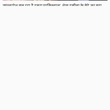
‘बांग्लादेश बन रहा है दूसरा पाकिस्तान’, शेख हसीना के बेटे का बड़ा
दावा, दो साल बाद हसीना ने भी तोड़ी चुप्पी
8 Views
8
BRIJESH SINGH
JPSC विवाद पर झुकी हेमंत सरकार, छात्रों से बातचीत को तैयार,
प्रदर्शनकारियों ने रखी ये शर्त
9 Views
9
BRIJESH SINGH