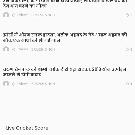
उमाशंकर सिंह के परिवार के साथ खड़ी BSP, मायावती बोलीं- बेटे को
देंगे आगे बढ़ने का मौका
2 Views
2
BRIJESH SINGH
झांसी में भीषण सड़क हादसा, अतीक अहमद के बेटे अबान अहमद की
मौत, एक साथी की भी गई जान
3 Views
3
BRIJESH SINGH
तरुण तेजपाल को बॉम्बे हाईकोर्ट से बड़ा झटका, 2013 यौन उत्पीड़न
मामले में दोषी करार
4 Views
4
BRIJESH SINGH
Live Cricket Score