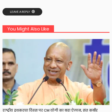
LEAVE A REPLY
You Might Also Like
राष्ट्रीय हथकरघा दिवस पर CM योगी का बड़ा ऐलान, संत कबीर