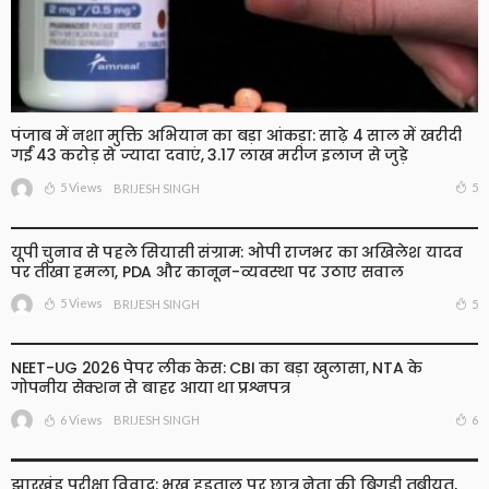
पंजाब में नशा मुक्ति अभियान का बड़ा आंकड़ा: साढ़े 4 साल में खरीदी
गईं 43 करोड़ से ज्यादा दवाएं, 3.17 लाख मरीज इलाज से जुड़े
5 Views
5
BRIJESH SINGH
यूपी चुनाव से पहले सियासी संग्राम: ओपी राजभर का अखिलेश यादव
पर तीखा हमला, PDA और कानून-व्यवस्था पर उठाए सवाल
5 Views
5
BRIJESH SINGH
NEET-UG 2026 पेपर लीक केस: CBI का बड़ा खुलासा, NTA के
गोपनीय सेक्शन से बाहर आया था प्रश्नपत्र
6 Views
6
BRIJESH SINGH
झारखंड परीक्षा विवाद: भूख हड़ताल पर छात्र नेता की बिगड़ी तबीयत,