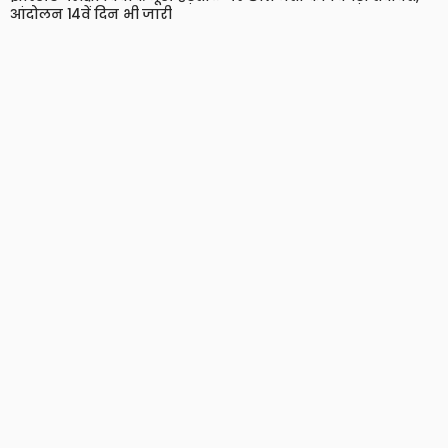
आंदोलन 14वें दिन भी जारी
10 Views
10
BRIJESH SINGH
Live Cricket Score
ABOUT US