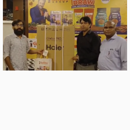
गोल्डी मसाले की ‘खरीदो और जीतो’ स्कीम का ग्रैंड फिनाले, लकी ड्रॉ में
ग्राहकों ने जीते टीवी, फ्रिज समेत कई इनाम
4 Views
4
BRIJESH SINGH