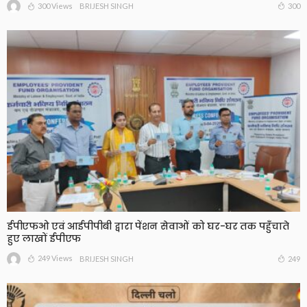
300 Views
300
BRIJESH SINGH
ईपीएफओ एवं आईपीपीबी द्वारा पेंशन सेवाओं को घर-घर तक पहुँचाते
हुए लाखों ईपीएफ
249 Views
249
BRIJESH SINGH