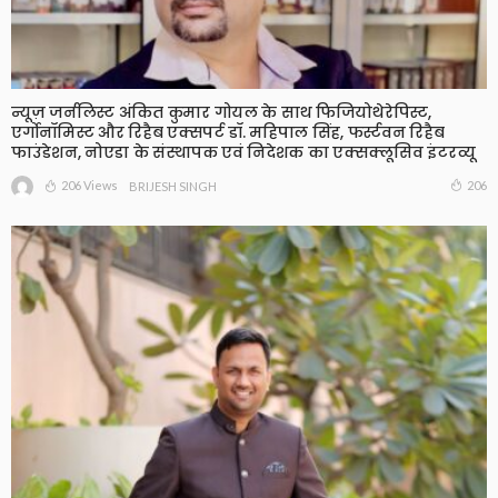
न्यूज़ जर्नलिस्ट अंकित कुमार गोयल के साथ फिजियोथेरेपिस्ट,
एर्गोनॉमिस्ट और रिहैब एक्सपर्ट डॉ. महिपाल सिंह, फर्स्टवन रिहैब
फाउंडेशन, नोएडा के संस्थापक एवं निदेशक का एक्सक्लूसिव इंटरव्यू
206 Views
206
BRIJESH SINGH