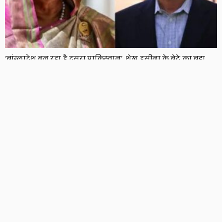
‘बांग्लादेश बन रहा है दूसरा पाकिस्तान’, शेख हसीना के बेटे का बड़ा
दावा, दो साल बाद हसीना ने भी तोड़ी चुप्पी
8 Views
8
BRIJESH SINGH