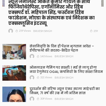
न्यूज़ जर्नलिस्ट अंकित कुमार गोयल के साथ
फिजियोथेरेपिस्ट, एर्गोनॉमिस्ट और रिहैब
एक्सपर्ट डॉ. महिपाल सिंह, फर्स्टवन रिहैब
फाउंडेशन, नोएडा के संस्थापक एवं निदेशक का
एक्सक्लूसिव इंटरव्यू
259 Views
259
BRIJESH SINGH
सेवानिवृत्ति के दिन ही पेंशन भुगतान आदेश –
ईपीएफओ की सदस्य-केंद्रित पहल
140 Views
BRIJESH SINGH
ऑनलाइन गेमिंग पर सख्ती: 1 मई से लागू होगा
नया रेगुलेटर OGAI, कंपनियों के लिए सख्त नियम
321 Views
BRIJESH SINGH
दूरदर्शन की वरिष्ठ न्यूज एंकर सरला माहेश्वरी का
निधन, 71 वर्ष की उम्र में ली अंतिम सांस
309 Views
BRIJESH SINGH