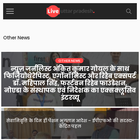
Other News
OTHER NEWS
न्यूज़ जर्नलिस्ट अंकित कुमार गोयल के साथ
JOBS & CAREER
OTHER NEWS
TOP NEWS
फिजियोथेरेपिस्ट, एर्गोनॉमिस्ट और रिहैब एक्सपर्ट
उत्तर प्रदेश TET, TGT, PGT और असिस्टेंट प्रोफेसर
डॉ. महिपाल सिंह, फर्स्टवन रिहैब फाउंडेशन,
भर्ती परीक्षाओं की नई तिथियां घोषित
नोएडा के संस्थापक एवं निदेशक का एक्सक्लूसिव
इंटरव्यू
सेवानिवृत्ति के दिन ही पेंशन भुगतान आदेश – ईपीएफओ की सदस्य-
कछुए ने महज 51 दिनों में तय किए 1000 किलोमीटर, जानें इस
उपकरण से किया गया ट्रैक
केंद्रित पहल