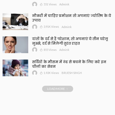
551 Views
Admink
नौकरी में चाहिए प्रमोशन तो अपनाएं ज्योतिष के ये
उपाय
3.91K Views
Admink
दांतों के दर्द से हैं परेशान, तो अपनाएं ये तीन घरेलू
नुस्खे, दर्द से मिलेगी तुरंत राहत
855 Views
Admink
सर्दियों के मौसम में ठंड से बचने के लिए करे इन
चीज़ों का सेवन
1.92K Views
BRIJESH SINGH
LOAD MORE