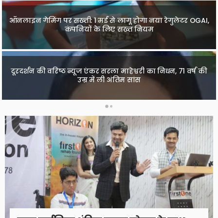
ऑनलाइन गेमिंग पर सख्ती: 1 मई से लागू होगा नया रेगुलेटर OGAI,
इंडियन रेलवे ने लखनऊ मंडल के गोरखपुर गोंडा रेल डिवीजन से
चलने वाली 36 ट्रेनों को किया कैंसिल, देखें पूरी लिस्ट
कंपनियों के लिए सख्त नियम
दूरदर्शन की वरिष्ठ न्यूज एंकर सरला माहेश्वरी का निधन, 71 वर्ष की
बेंगलुरु में एक ऑटो चालक ने लिखवाया ऐसा अनोखा स्लोगन,
सोशल मीडिया पर वायरल पोस्ट से मचा बवाल
उम्र में ली अंतिम सांस