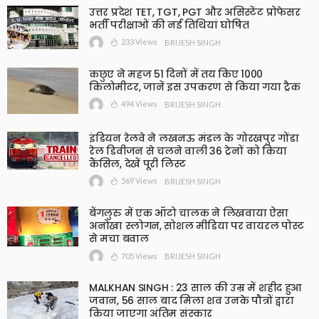
उत्तर प्रदेश TET, TGT, PGT और असिस्टेंट प्रोफेसर
भर्ती परीक्षाओं की नई तिथियां घोषित
233 Views
BRIJESH SINGH
कछुए ने महज 51 दिनों में तय किए 1000
किलोमीटर, जानें इस उपकरण से किया गया ट्रैक
494 Views
BRIJESH SINGH
इंडियन रेलवे ने लखनऊ मंडल के गोरखपुर गोंडा
रेल डिवीजन से चलने वाली 36 ट्रेनों को किया
कैंसिल, देखें पूरी लिस्ट
569 Views
BRIJESH SINGH
बेंगलुरु में एक ऑटो चालक ने लिखवाया ऐसा
अनोखा स्लोगन, सोशल मीडिया पर वायरल पोस्ट
से मचा बवाल
705 Views
BRIJESH SINGH
MALKHAN SINGH : 23 साल की उम्र में शहीद हुआ
जवान, 56 साल बाद मिला शव उनके पौत्रों द्वारा
किया जाएगा अंतिम संस्कार